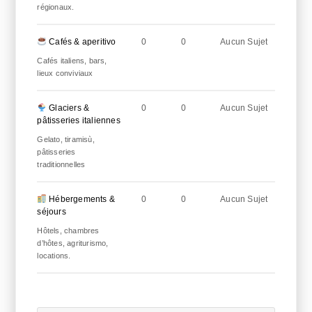
régionaux.
Cafés & aperitivo
0
0
Aucun Sujet
Cafés italiens, bars,
lieux conviviaux
Glaciers &
0
0
Aucun Sujet
pâtisseries italiennes
Gelato, tiramisù,
pâtisseries
traditionnelles
Hébergements &
0
0
Aucun Sujet
séjours
Hôtels, chambres
d’hôtes, agriturismo,
locations.