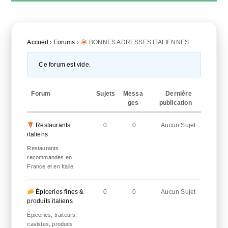
Accueil
›
Forums
›
BONNES ADRESSES ITALIENNES
Ce forum est vide.
Forum
Sujets
Messa
Dernière
ges
publication
Restaurants
0
0
Aucun Sujet
italiens
Restaurants
recommandés en
France et en Italie.
Épiceries fines &
0
0
Aucun Sujet
produits italiens
Épiceries, traiteurs,
cavistes, produits