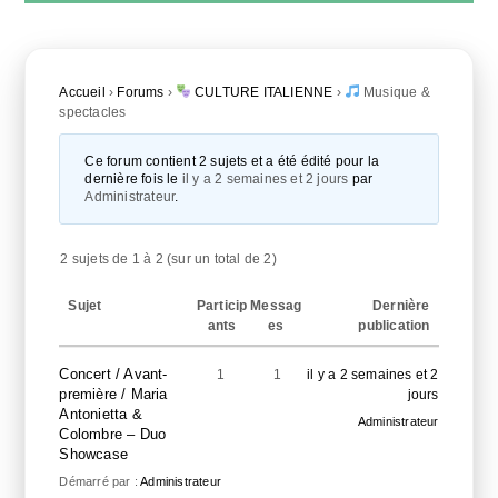
Accueil
›
Forums
›
CULTURE ITALIENNE
›
Musique &
spectacles
Ce forum contient 2 sujets et a été édité pour la
dernière fois le
il y a 2 semaines et 2 jours
par
Administrateur
.
2 sujets de 1 à 2 (sur un total de 2)
Sujet
Particip
Messag
Dernière
ants
es
publication
Concert / Avant-
1
1
il y a 2 semaines et 2
première / Maria
jours
Antonietta &
Administrateur
Colombre – Duo
Showcase
Démarré par :
Administrateur